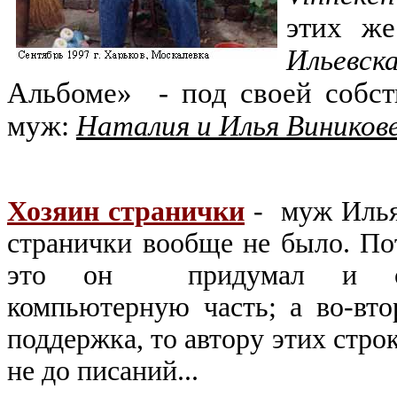
этих ж
Ильевск
Альбоме»
- под своей собс
муж:
Наталия и Илья Виников
Хозяин странички
-
муж Илья
странички вообще не было. По
это он придумал и ск
компьютерную часть; а
во-вто
поддержка, то автору этих стро
не до писаний...