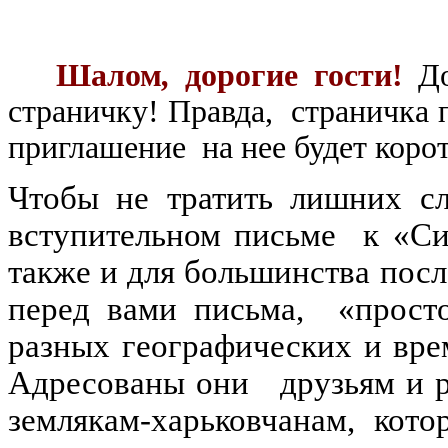
Шалом
,
дорогие гости!
Д
страничку! Правда, страничка п
приглашение
на нее
будет коро
Чтобы не тратить лишних сл
вступительном письме к «Си
также и для большинства пос
перед вами письма,
«прост
разных географических и вре
Адресованы они
друзьям и р
землякам-харьковчанам, кот