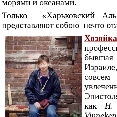
морями и океанами.
Только «Харьковский Аль
представляют собою
нечто
от
Хозяйк
професс
бывшая 
Израиле
совсе
увлечен
Эпистол
как
Н.
Vinneken